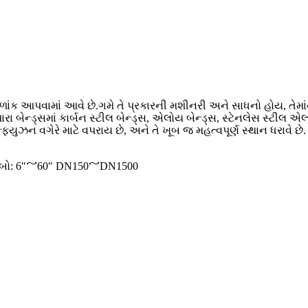
ે વળાંક આપવામાં આવે છે.ગમે તે પ્રકારની મશીનરી અને સાધનો હોય, તે
ન્ડ્સમાં કાર્બન સ્ટીલ બેન્ડ્સ, એલોય બેન્ડ્સ, સ્ટેનલેસ સ્ટીલ એલ્બો
ઇન્ફ્યુઝન વગેરે માટે વપરાય છે, અને તે ખૂબ જ મહત્વપૂર્ણ સ્થાન ધરાવે 
લ્બો: 6″～60″ DN150～DN1500