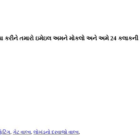
પા કરીને તમારો ઇમેઇલ અમને મોકલો અને અમે 24 કલાકની અંદ
િટિંગ
,
ગેટ વાલ્વ
,
લોખંડનો દરવાજો વાલ્વ
,