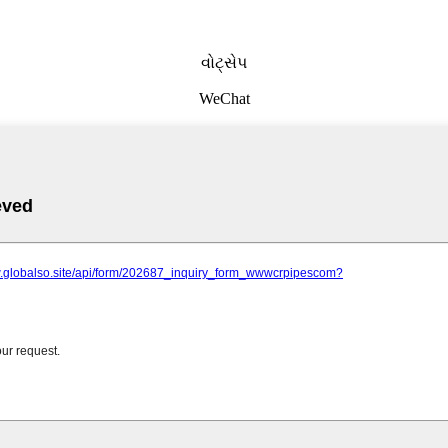
વોટ્સેપ
WeChat