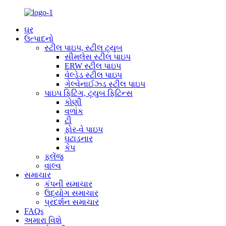
ઘર
ઉત્પાદનો
સ્ટીલ પાઇપ, સ્ટીલ ટ્યુબ
સીમલેસ સ્ટીલ પાઇપ
ERW સ્ટીલ પાઇપ
વેલ્ડેડ સ્ટીલ પાઇપ
ગેલ્વેનાઈઝ્ડ સ્ટીલ પાઇપ
પાઇપ ફિટિંગ, ટ્યુબ ફિટિન્સ
કોણી
વળાંક
ટી
ફોર-વે પાઇપ
ઘટાડનાર
કેપ
ફ્લેંજ
વાલ્વ
સમાચાર
કંપની સમાચાર
ઉદ્યોગ સમાચાર
પ્રદર્શન સમાચાર
FAQs
અમારા વિશે