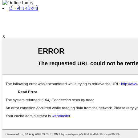
ઈ - મેલ મોકલો
x