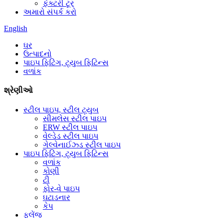
ફેક્ટરી ટૂર
અમારો સંપર્ક કરો
English
ઘર
ઉત્પાદનો
પાઇપ ફિટિંગ, ટ્યુબ ફિટિન્સ
વળાંક
શ્રેણીઓ
સ્ટીલ પાઇપ, સ્ટીલ ટ્યુબ
સીમલેસ સ્ટીલ પાઇપ
ERW સ્ટીલ પાઇપ
વેલ્ડેડ સ્ટીલ પાઇપ
ગેલ્વેનાઈઝ્ડ સ્ટીલ પાઇપ
પાઇપ ફિટિંગ, ટ્યુબ ફિટિન્સ
વળાંક
કોણી
ટી
ફોર-વે પાઇપ
ઘટાડનાર
કેપ
ફ્લેંજ