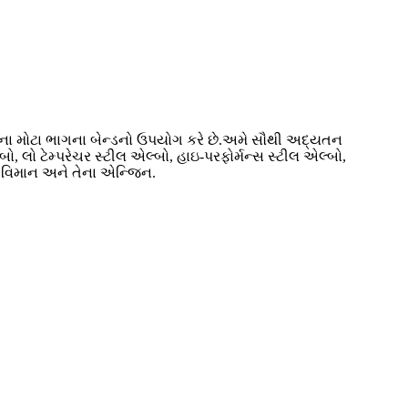
માંના મોટા ભાગના બેન્ડનો ઉપયોગ કરે છે.અમે સૌથી અદ્યતન
, લો ટેમ્પરેચર સ્ટીલ એલ્બો, હાઇ-પરફોર્મન્સ સ્ટીલ એલ્બો,
છે. વિમાન અને તેના એન્જિન.