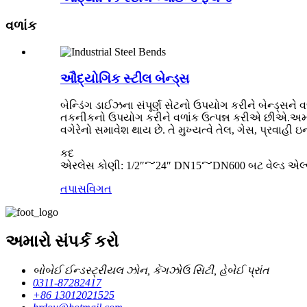
વળાંક
ઔદ્યોગિક સ્ટીલ બેન્ડ્સ
બેન્ડિંગ ડાઈઝના સંપૂર્ણ સેટનો ઉપયોગ કરીને બેન્ડ્સન
તકનીકનો ઉપયોગ કરીને વળાંક ઉત્પન્ન કરીએ છીએ.અમારા બે
વગેરેનો સમાવેશ થાય છે. તે મુખ્યત્વે તેલ, ગેસ, પ્રવાહી 
કદ
એરલેસ કોણી: 1/2″～24″ DN15～DN600 બટ વેલ્ડ એ
તપાસ
વિગત
અમારો સંપર્ક કરો
બોબેઈ ઈન્ડસ્ટ્રીયલ ઝોન, કેંગઝોઉ સિટી, હેબેઈ પ્રાંત
0311-87282417
+86 13012021525