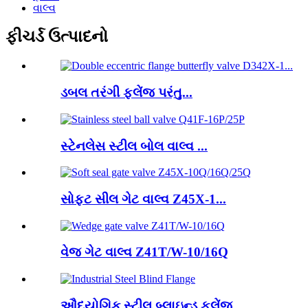
વાલ્વ
ફીચર્ડ ઉત્પાદનો
ડબલ તરંગી ફ્લેંજ પરંતુ...
સ્ટેનલેસ સ્ટીલ બોલ વાલ્વ ...
સોફ્ટ સીલ ગેટ વાલ્વ Z45X-1...
વેજ ગેટ વાલ્વ Z41T/W-10/16Q
ઔદ્યોગિક સ્ટીલ બ્લાઇન્ડ ફ્લેંજ