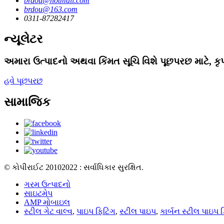
brdou@hotmail.com
brdou@163.com
0311-87282417
ન્યૂલેટર
અમારા ઉત્પાદનો અથવા કિંમત સૂચિ વિશે પૂછપરછ માટે, કૃ
હવે પૂછપરછ
સામાજિક
© કોપીરાઈટ 20102022 : સર્વાધિકાર સુરક્ષિત.
ગરમ ઉત્પાદનો
સાઇટમેપ
AMP મોબાઇલ
સ્ટીલ ગેટ વાલ્વ
,
પાઇપ ફિટિંગ
,
સ્ટીલ પાઇપ
,
કાર્બન સ્ટીલ પાઇપ ફ